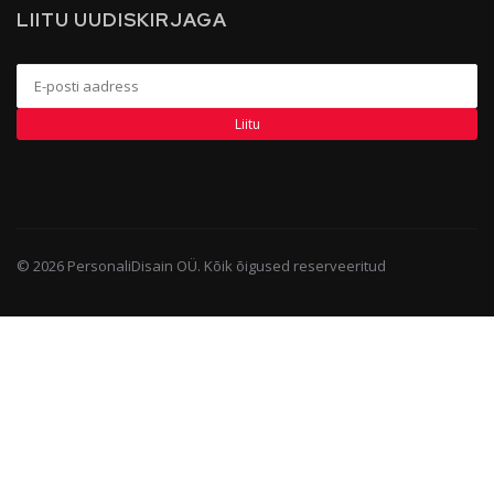
LIITU UUDISKIRJAGA
Liitu
©
2026
PersonaliDisain OÜ. Kõik õigused reserveeritud