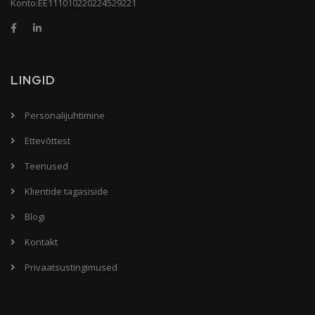
Konto:EE111010220224529221
LINGID
Personalijuhtimine
Ettevõttest
Teenused
Klientide tagasiside
Blogi
Kontakt
Privaatsustingimused