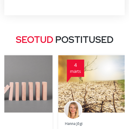
SEOTUD
POSTITUSED
4
märts
Hanna Jõgi