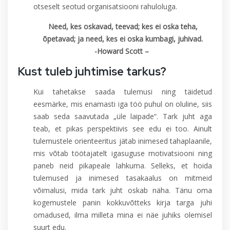
otseselt seotud organisatsiooni rahuloluga.
Need, kes oskavad, teevad; kes ei oska teha,
õpetavad; ja need, kes ei oska kumbagi, juhivad.
-Howard Scott –
Kust tuleb juhtimise tarkus?
Kui tahetakse saada tulemusi ning täidetud
eesmärke, mis enamasti iga töö puhul on oluline, siis
saab seda saavutada „üle laipade“. Tark juht aga
teab, et pikas perspektiivis see edu ei too. Ainult
tulemustele orienteeritus jätab inimesed tahaplaanile,
mis võtab töötajatelt igasuguse motivatsiooni ning
paneb neid pikapeale lahkuma. Selleks, et hoida
tulemused ja inimesed tasakaalus on mitmeid
võimalusi, mida tark juht oskab näha. Tänu oma
kogemustele panin kokkuvõtteks kirja targa juhi
omadused, ilma milleta mina ei näe juhiks olemisel
suurt edu.