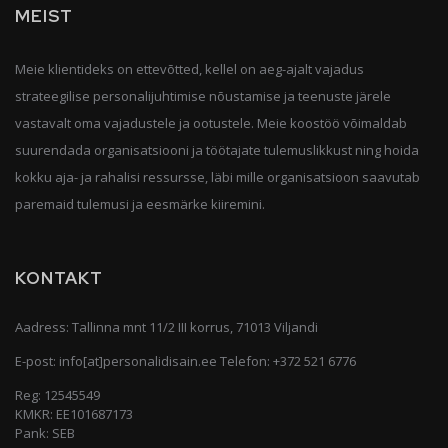
MEIST
Meie klientideks on ettevõtted, kellel on aeg-ajalt vajadus
strateegilise personalijuhtimise nõustamise ja teenuste järele
vastavalt oma vajadustele ja ootustele. Meie koostöö võimaldab
suurendada organisatsiooni ja töötajate tulemuslikkust ning hoida
kokku aja- ja rahalisi ressursse, läbi mille organisatsioon saavutab
paremaid tulemusi ja eesmärke kiiremini.
KONTAKT
Aadress: Tallinna mnt 11/2 III korrus, 71013 Viljandi
E-post:
info[at]personalidisain.ee
Telefon:
+372 521 6776
Reg: 12545549
KMKR: EE101687173
Pank: SEB