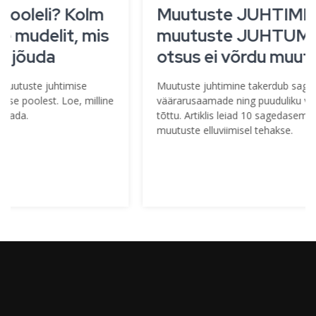
Muutuste JUHTIMINE vs
muutuste JUHTUMINE – miks
otsus ei võrdu muutus?
Muutuste juhtimine takerdub sageli juhtide levinud
väärarusaamade ning puuduliku või puuduvad plaani
tõttu. Artiklis leiad 10 sagedasemat mõtteviga, mida
muutuste elluviimisel tehakse.