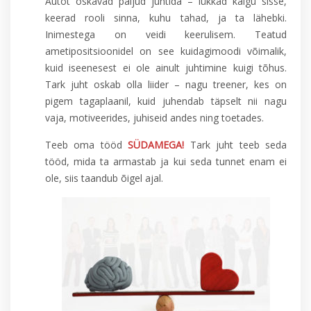
Autot oskavad paljud juhtida – lükkad käigu sisse,
keerad rooli sinna, kuhu tahad, ja ta lähebki.
Inimestega on veidi keerulisem. Teatud
ametipositsioonidel on see kuidagimoodi võimalik,
kuid iseenesest ei ole ainult juhtimine kuigi tõhus.
Tark juht oskab olla liider – nagu treener, kes on
pigem tagaplaanil, kuid juhendab täpselt nii nagu
vaja, motiveerides, juhiseid andes ning toetades.
Teeb oma tööd
SÜDAMEGA!
Tark juht teeb seda
tööd, mida ta armastab ja kui seda tunnet enam ei
ole, siis taandub õigel ajal.