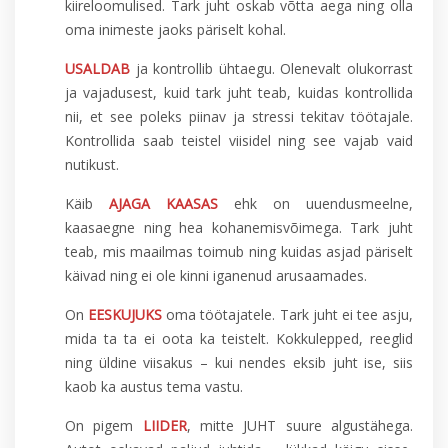
kiireloomulised. Tark juht oskab võtta aega ning olla
oma inimeste jaoks päriselt kohal.
USALDAB
ja kontrollib ühtaegu. Olenevalt olukorrast
ja vajadusest, kuid tark juht teab, kuidas kontrollida
nii, et see poleks piinav ja stressi tekitav töötajale.
Kontrollida saab teistel viisidel ning see vajab vaid
nutikust.
Käib
AJAGA KAASAS
ehk on uuendusmeelne,
kaasaegne ning hea kohanemisvõimega. Tark juht
teab, mis maailmas toimub ning kuidas asjad päriselt
käivad ning ei ole kinni iganenud arusaamades.
On
EESKUJUKS
oma töötajatele. Tark juht ei tee asju,
mida ta ta ei oota ka teistelt. Kokkulepped, reeglid
ning üldine viisakus – kui nendes eksib juht ise, siis
kaob ka austus tema vastu.
On pigem
LIIDER
, mitte JUHT suure algustähega.