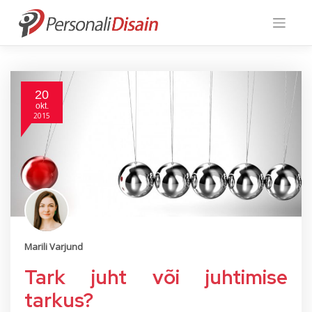
Skip
to
content
20
okt.
2015
Marili Varjund
Tark juht või juhtimise
tarkus?