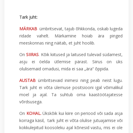
Tark juht:
MÄRKAB
ümbritsevat, tajub õhkkonda, oskab lugeda
ridade vahelt. Märkamine hoiab ära pinged
meeskonnas ning näitab, et juht hoolib.
On
SIIRAS
. Kõik kiitused ja laitused tulevad südamest,
asju ei öelda ütlemise pärast. Siirus on üks
olulisemaid omadusi, mida ei saa „ära“ õppida.
AUSTAB
ümbritsevaid inimesi ning peab neist lugu.
Tark juht ei võta ülemuse positsiooni igal võimalikul
moel ja ajal. Ta suhtub oma kaastöötajatesse
võrdsusega.
On
KOHAL.
Ükskõik kui kiire on periood või sada asja
korraga käsil, tark juht ei võta olulise jutuajamise või
kokkulepitud koosoleku ajal kõnesid vastu, mis ei ole