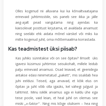
Olles kogenud nii alluvana kui ka kõrvaltvaatajana
erinevaid juhtimisstiile, siis paneb see ikka ja jälle
aeg-ajalt pead vangutama ning ajendas ka
käesolevat postitust kirjutama, et avaldada arvamust
ning seeläbi ehk aidata mõnel värskel või miks ka
mitte kogenud juhil, oma mõttemaailma korrastada.
Kas teadmistest üksi piisab?
Kas juhiks sünnitakse või on see õpitav? Ilmselt üks
igavesi küsimusi juhtimise seisukohalt, millele leidub
palju erinevaid arvamusi. Osad leiavad, et geenidega
antakse edasi niinimetatud „pakett“, mis sisaldab hea
juhi eeldusi. Teised, aga arvavad, et kõik elus on
õpitav ja juht võib olla igaüks, kel vähegi julgust ja
tahtmist. Minu isiklik arvamus aga ei kaldu ühe ega
teise poole, vaid leian, et heal juhil on olemas see
miski „
x-faktor“
. Ning mis kõige olulisem – hea ning