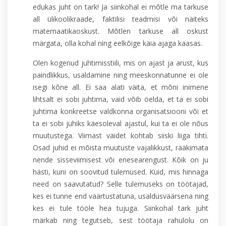
edukas juht on tark! Ja siinkohal ei mõtle ma tarkuse
all ülikoolikraade, faktilisi teadmisi või näiteks
matemaatikaoskust. Mõtlen tarkuse all oskust
märgata, olla kohal ning eelkõige käia ajaga kaasas.
Olen kogenud juhtimisstiili, mis on ajast ja arust, kus
paindlikkus, usaldamine ning meeskonnatunne ei ole
isegi kõne all. Ei saa alati väita, et mõni inimene
lihtsalt ei sobi juhtima, vaid võib öelda, et ta ei sobi
juhtima konkreetse valdkonna organisatsiooni või et
ta ei sobi juhiks käesoleval ajastul, kui ta ei ole nõus
muutustega. Viimast väidet kohtab siiski liiga tihti.
Osad juhid ei mõista muutuste vajalikkust, rääkimata
nende sisseviimisest või enesearengust. Kõik on ju
hästi, kuni on soovitud tulemused. Kuid, mis hinnaga
need on saavutatud? Selle tulemuseks on töötajad,
kes ei tunne end väärtustatuna, usaldusväärsena ning
kes ei tule tööle hea tujuga. Siinkohal tark juht
märkab ning tegutseb, sest töötaja rahulolu on