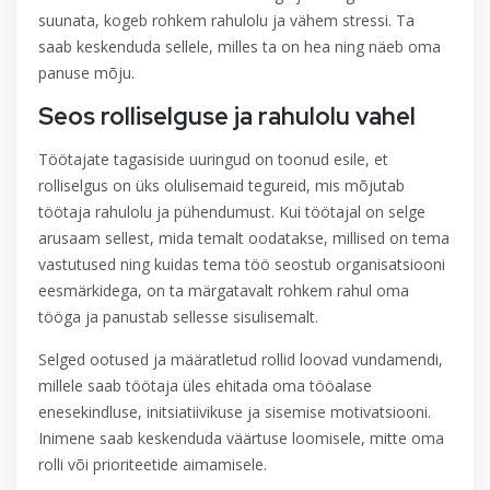
suunata, kogeb rohkem rahulolu ja vähem stressi. Ta
saab keskenduda sellele, milles ta on hea ning näeb oma
panuse mõju.
S
eos rolliselguse ja rahulolu vahel
Töötajate tagasiside uuringud on toonud esile, et
rolliselgus on üks olulisemaid tegureid, mis mõjutab
töötaja rahulolu ja pühendumust. Kui töötajal on selge
arusaam sellest, mida temalt oodatakse, millised on tema
vastutused ning kuidas tema töö seostub organisatsiooni
eesmärkidega, on ta märgatavalt rohkem rahul oma
tööga ja panustab sellesse sisulisemalt.
Selged ootused ja määratletud rollid loovad vundamendi,
millele saab töötaja üles ehitada oma tööalase
enesekindluse, initsiatiivikuse ja sisemise motivatsiooni.
Inimene saab keskenduda väärtuse loomisele, mitte oma
rolli või prioriteetide aimamisele.