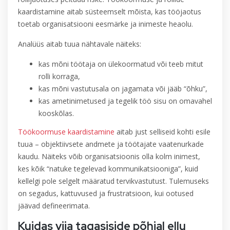
kaardistamine aitab süsteemselt mõista, kas tööjaotus
toetab organisatsiooni eesmärke ja inimeste heaolu.
Analüüs aitab tuua nähtavale näiteks:
kas mõni töötaja on ülekoormatud või teeb mitut
rolli korraga,
kas mõni vastutusala on jagamata või jääb “õhku”,
kas ametinimetused ja tegelik töö sisu on omavahel
kooskõlas.
Töökoormuse kaardistamine
aitab just selliseid kohti esile
tuua – objektiivsete andmete ja töötajate vaatenurkade
kaudu. Näiteks võib organisatsioonis olla kolm inimest,
kes kõik “natuke tegelevad kommunikatsiooniga”, kuid
kellelgi pole selgelt määratud tervikvastutust. Tulemuseks
on segadus, kattuvused ja frustratsioon, kui ootused
jäävad defineerimata.
Kuidas viia tagasiside põhjal ellu