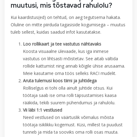
muutusi, mis tõstavad rahulolu?
Kui kaardistus(ed) on tehtud, on aeg tegutsema hakata.
Oluline on mitte piirduda tagasiside kogumisega – muutus
tuleb sellest, kuidas saadud infot kasutatakse.
Loo rollikaart ja tee vastutus nähtavaks
Koosta visuaalne ülevaade, kus iga inimese
vastutus on lihtsasti mõistetav. See aitab vältida
rollide kattumist ning annab kõigile ühise arusaama.
Meie kasutame oma töös selleks RACI mudelit.
Aruta tulemusi koos tiimi ja juhtidega
Rolliselgus ei tohi olla ainult juhtide otsus. Kui
töötaja saab ise oma rolli täpsustamises kaasa
rääkida, tekib suurem pühendumus ja rahulolu.
Vii läbi 1:1 vestlused
Need vestlused on väärtuslik võimalus mõista
töötaja isiklikku kogemust. Küsi, millest ta puudust
tunneb ja mida ta sooviks oma rolli osas muuta.