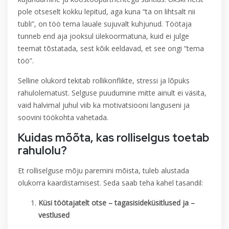
pole otseselt kokku lepitud, aga kuna “ta on lihtsalt nii
tubli”, on töö tema lauale sujuvalt kuhjunud. Töötaja
tunneb end aja jooksul ülekoormatuna, kuid ei julge
teemat tõstatada, sest kõik eeldavad, et see ongi “tema
töö”.
Selline olukord tekitab rollikonflikte, stressi ja lõpuks
rahulolematust. Selguse puudumine mitte ainult ei väsita,
vaid halvimal juhul viib ka motivatsiooni languseni ja
soovini töökohta vahetada.
Kuidas mõõta, kas rolliselgus toetab
rahulolu?
Et rolliselguse mõju paremini mõista, tuleb alustada
olukorra kaardistamisest. Seda saab teha kahel tasandil:
Küsi töötajatelt otse – tagasisideküsitlused ja
–
vestlused