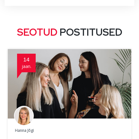
SEOTUD
POSTITUSED
14
jaan.
Hanna Jõgi