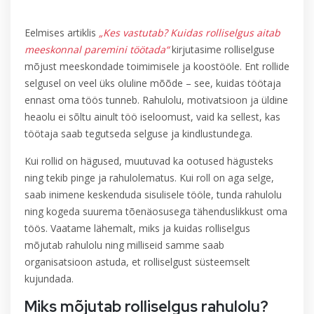
Eelmises artiklis
„Kes vastutab? Kuidas rolliselgus aitab
meeskonnal paremini töötada“
kirjutasime rolliselguse
mõjust meeskondade toimimisele ja koostööle. Ent rollide
selgusel on veel üks oluline mõõde – see, kuidas töötaja
ennast oma töös tunneb. Rahulolu, motivatsioon ja üldine
heaolu ei sõltu ainult töö iseloomust, vaid ka sellest, kas
töötaja saab tegutseda selguse ja kindlustundega.
Kui rollid on hägused, muutuvad ka ootused hägusteks
ning tekib pinge ja rahulolematus. Kui roll on aga selge,
saab inimene keskenduda sisulisele tööle, tunda rahulolu
ning kogeda suurema tõenäosusega tähenduslikkust oma
töös. Vaatame lähemalt, miks ja kuidas rolliselgus
mõjutab rahulolu ning milliseid samme saab
organisatsioon astuda, et rolliselgust süsteemselt
kujundada.
Miks mõjutab rolliselgus rahulolu?