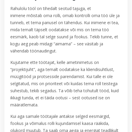
Rahulolu tööl on tihedalt seotud tajuga, et
inimene mõistab oma rolli, omab kontrolli oma töö üle ja
tunneb, et tema panusel on tähendus. Kui inimene ei tea,
mida temalt täpselt oodatakse või mis on tema töö
eesmärk, kaob tal selge suund ja fookus. Tekib tunne, et
kogu aeg peab midagi “aimama” – see väsitab ja
vähendab töönaudingut.
Kujutame ette töötajat, kelle ametinimetus on
“projektijuht”, aga temalt oodatakse ka kliendisuhtlust,
müügitööd ja protsesside parendamist. Kui talle ei ole
selgitatud, mis on prioriteet või kuidas tema roll teistega
suhestub, tekib segadus. Ta võib teha tohutult tööd, kuid
ikkagi tunda, et ei täida ootusi – sest ootused ise on
määratlemata.
Kui aga samale töötajale antakse selged eesmärgid,
fookus ja võimalus rolli kujundamisel kaasa rääkida,
olukord muutub. Ta saab oma aega ja energiat teadlikult