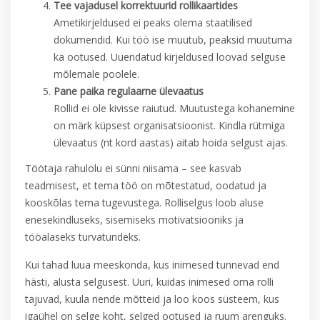
Tee vajadusel korrektuurid rollik
aartides
Ametikirjeldused ei peaks olema staatilised
dokumendid. Kui töö ise muutub, peaksid muutuma
ka ootused. Uuendatud kirjeldused loovad selguse
mõlemale poolele.
Pane paika regulaarne ülevaatus
Rollid ei ole kivisse raiutud. Muutustega kohanemine
on märk küpsest organisatsioonist. Kindla rütmiga
ülevaatus (nt kord aastas) aitab hoida selgust ajas.
Töötaja rahulolu ei sünni niisama – see kasvab
teadmisest, et tema töö on mõtestatud, oodatud ja
kooskõlas tema tugevustega. Rolliselgus loob aluse
enesekindluseks, sisemiseks motivatsiooniks ja
tööalaseks turvatundeks.
Kui tahad luua meeskonda, kus inimesed tunnevad end
hästi, alusta selgusest. Uuri, kuidas inimesed oma rolli
tajuvad, kuula nende mõtteid ja loo koos süsteem, kus
igaühel on selge koht, selged ootused ja ruum arenguks.