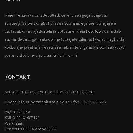
Meie klientideks on ettevõtted, kellel on aeg-ajalt vajadus
strateegilise personalijuhtimise nõustamise ja teenuste järele
vastavalt oma vajadustele ja ootustele. Meie koostöö võimaldab
suurendada organisatsiooni ja töötajate tulemuslikkust ning hoida
kokku aja- ja rahalisi ressursse, läbi mille organisatsioon saavutab
paremaid tulemusi ja eesmärke kiiremini.
KONTAKT
Aadress: Tallinna mnt 11/2 III korrus, 71013 Viljandi
E-post:
info[at]personalidisain.ee
Telefon:
+372 521 6776
Reg: 12545549
KMKR: EE101687173
Pank: SEB
Konto:EE111010220224529221