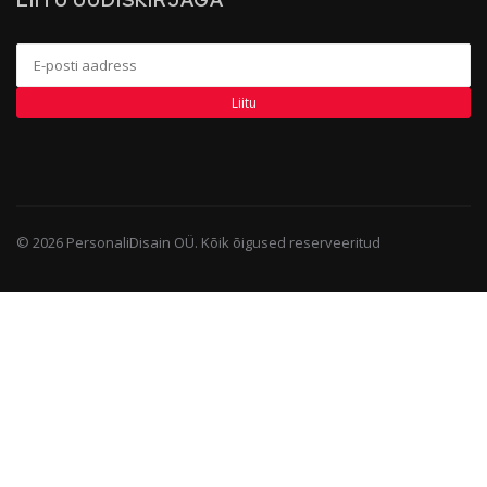
LIITU UUDISKIRJAGA
Liitu
©
2026
PersonaliDisain OÜ. Kõik õigused reserveeritud