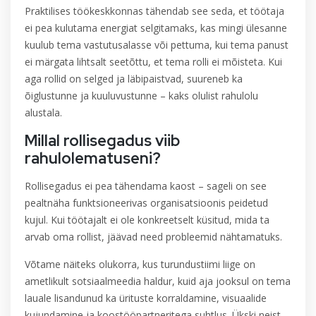
Praktilises töökeskkonnas tähendab see seda, et töötaja
ei pea kulutama energiat selgitamaks, kas mingi ülesanne
kuulub tema vastutusalasse või pettuma, kui tema panust
ei märgata lihtsalt seetõttu, et tema rolli ei mõisteta. Kui
aga rollid on selged ja läbipaistvad, suureneb ka
õiglustunne ja kuuluvustunne – kaks olulist rahulolu
alustala.
Millal rollisegadus viib
rahulolematuseni?
Rollisegadus ei pea tähendama kaost – sageli on see
pealtnäha funktsioneerivas organisatsioonis peidetud
kujul. Kui töötajalt ei ole konkreetselt küsitud, mida ta
arvab oma rollist, jäävad need probleemid nähtamatuks.
Võtame näiteks olukorra, kus turundustiimi liige on
ametlikult sotsiaalmeedia haldur, kuid aja jooksul on tema
lauale lisandunud ka ürituste korraldamine, visuaalide
kujundamine ja koostööpartneritega suhtlus. Ükski neist