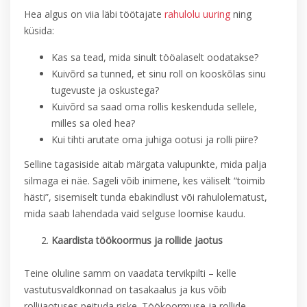
Hea algus on viia läbi töötajate
rahulolu uuring
ning
küsida:
Kas sa tead, mida sinult tööalaselt oodatakse?
Kuivõrd sa tunned, et sinu roll on kooskõlas sinu
tugevuste ja oskustega?
Kuivõrd sa saad oma rollis keskenduda sellele,
milles sa oled hea?
Kui tihti arutate oma juhiga ootusi ja rolli piire?
Selline tagasiside aitab märgata valupunkte, mida palja
silmaga ei näe. Sageli võib inimene, kes väliselt “toimib
hästi”, sisemiselt tunda ebakindlust või rahulolematust,
mida saab lahendada vaid selguse loomise kaudu.
Kaardista töökoormus ja rollide jaotus
Teine oluline samm on vaadata tervikpilti – kelle
vastutusvaldkonnad on tasakaalus ja kus võib
rollijaotuses peituda riske. Töökoormuse ja rollide